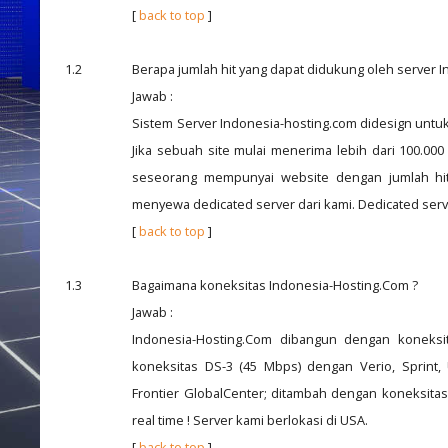
[
back to top
]
1.2
Berapa jumlah hit yang dapat didukung oleh server 
Jawab :
Sistem Server Indonesia-hosting.com didesign untuk 
Jika sebuah site mulai menerima lebih dari 100.000
seseorang mempunyai website dengan jumlah hit 
menyewa dedicated server dari kami. Dedicated server
[
back to top
]
1.3
Bagaimana koneksitas Indonesia-Hosting.Com ?
Jawab :
Indonesia-Hosting.Com dibangun dengan koneksit
koneksitas DS-3 (45 Mbps) dengan Verio, Sprint,
Frontier GlobalCenter; ditambah dengan koneksi
real time ! Server kami berlokasi di USA.
[
back to top
]