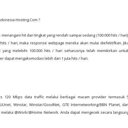
Indonesia-Hosting.Com ?
menangani hit dari tingkat yang rendah sampai sedang (100.000 hits / hari)
 hits / hari, maka response webpage mereka akan mulai diefektifkan. Jik
yang melebihi 100.000 hits / hari seharusnya telah memikirkan untu
 dapat mengakomodasi lebih dari 1 juta hits / hari.
s 120 Mbps data traffic melalui berbagai macam provider termasuk 
 UUnet, Winstar, Winstar/GoodNet, GTE Internetworking/BBN Planet, da
tas melalui @Work/@Home Network. Anda dapat mengecek secara langsun