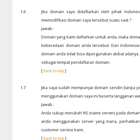
1.6
Jika domain saya didaftarkan oleh pihak Indones
memodifikasi domain saya tersebut suatu saat ?
Jawab :
Domain yang kami daftarkan untuk anda, maka domai
keberadaan domain anda tersebut. Dan Indonesia-
domain anda tidak bisa dipergunakan akibat adanya
sebagai tempat pendaftaran domain.
[
back to top
]
1.7
Jika saya sudah mempunyai domain sendiri (tanpa pe
menggunakan domain saya ini beserta langganan web
Jawab :
Anda cukup merubah NS (name server) pada domain 
anda menggunakan server yang mana, perhatikan 
customer service kami.
[
back to top
]