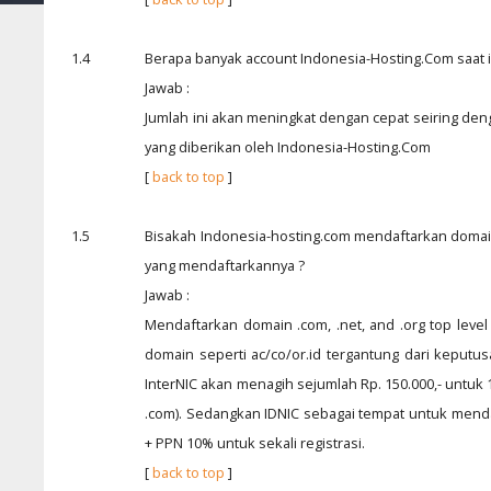
1.4
Berapa banyak account Indonesia-Hosting.Com saat i
Jawab :
Jumlah ini akan meningkat dengan cepat seiring d
yang diberikan oleh Indonesia-Hosting.Com
[
back to top
]
1.5
Bisakah Indonesia-hosting.com mendaftarkan domain
yang mendaftarkannya ?
Jawab :
Mendaftarkan domain .com, .net, and .org top leve
domain seperti ac/co/or.id tergantung dari keput
InterNIC akan menagih sejumlah Rp. 150.000,- untuk 1
.com). Sedangkan IDNIC sebagai tempat untuk mend
+ PPN 10% untuk sekali registrasi.
[
back to top
]