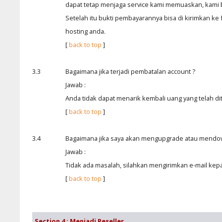
dapat tetap menjaga service kami memuaskan, kami b
Setelah itu bukti pembayarannya bisa di kirimkan ke 
hosting anda.
[
back to top
]
3.3
Bagaimana jika terjadi pembatalan account ?
Jawab :
Anda tidak dapat menarik kembali uang yang telah di
[
back to top
]
3.4
Bagaimana jika saya akan mengupgrade atau mendo
Jawab :
Tidak ada masalah, silahkan mengirimkan e-mail kep
[
back to top
]
Section 4 : Menjadi Reseller