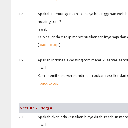
1.8
Apakah memungkinkan jika saya belangganan web host
hosting.com ?
Jawab :
Ya bisa, anda cukup menyesuaikan tarifnya saja dan 
[
back to top
]
1.9
Apakah Indonesia-hosting.com memiliki server sendiri
Jawab :
Kami memiliki server sendiri dan bukan reseller dari 
[
back to top
]
Section 2 : Harga
2.1
Apakah akan ada kenaikan biaya ditahun-tahun men
Jawab :