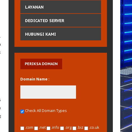
Daftar Harga
LAYANAN
Persyaratan Domain Khusus
DEDICATED SERVER
HUBUNGI KAMI
.
a
k
PERIKSA
DOMAIN
Domain Name :
5
n
Check All Domain Types
g
.com
.net
.info
.org
.biz
.co.uk