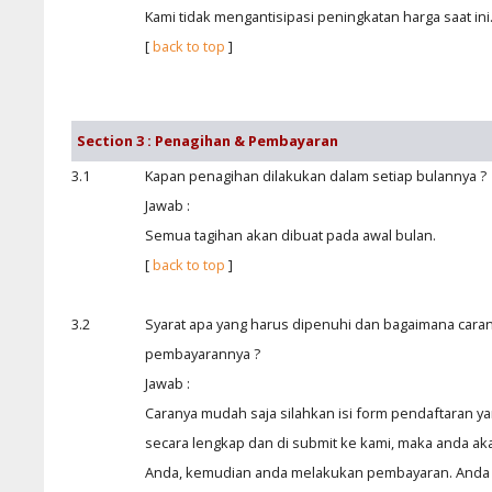
Kami tidak mengantisipasi peningkatan harga saat ini
[
back to top
]
Section 3 : Penagihan & Pembayaran
3.1
Kapan penagihan dilakukan dalam setiap bulannya ?
Jawab :
Semua tagihan akan dibuat pada awal bulan.
[
back to top
]
3.2
Syarat apa yang harus dipenuhi dan bagaimana cara
pembayarannya ?
Jawab :
Caranya mudah saja silahkan isi form pendaftaran ya
secara lengkap dan di submit ke kami, maka anda aka
Anda, kemudian anda melakukan pembayaran. Anda 