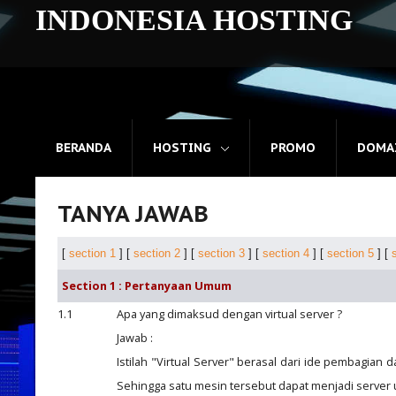
INDONESIA
HOSTING
Beranda
Hosting
BERANDA
HOSTING
PROMO
DOMA
Promo
Domain
TANYA JAWAB
Layanan
[
section 1
] [
section 2
] [
section 3
] [
section 4
] [
section 5
] [
Dedicated Server
Section 1 : Pertanyaan Umum
1.1
Apa yang dimaksud dengan virtual server ?
Hubungi Kami
Jawab :
Istilah "Virtual Server" berasal dari ide pembagian 
Sehingga satu mesin tersebut dapat menjadi server u