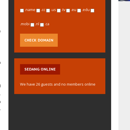
.name
.cc
.us
.tv
.eu
.edu
.mobi
.nl
.ca
e
m
SEDANG
ONLINE
We have 26 guests and no members online
l
.
n
-