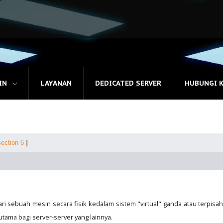
IN
LAYANAN
DEDICATED SERVER
HUBUNGI 
section 6
]
dari sebuah mesin secara fisik kedalam sistem "virtual" ganda atau terpisah
tama bagi server-server yang lainnya.