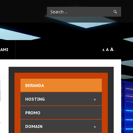
A
KAMI
A
A
BERANDA
HOSTING
Paket Hosting
PROMO
Fitur Hosting
.
DOMAIN