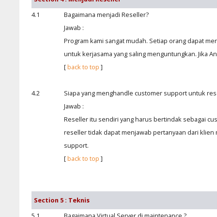
4.1
Bagaimana menjadi Reseller?
Jawab :
Program kami sangat mudah. Setiap orang dapat me
untuk kerjasama yang saling menguntungkan. Jika An
[
back to top
]
4.2
Siapa yang menghandle customer support untuk rese
Jawab :
Reseller itu sendiri yang harus bertindak sebagai c
reseller tidak dapat menjawab pertanyaan dari kli
support.
[
back to top
]
Section 5 : Teknis
5.1
Bagaimana Virtual Server di maintenance ?